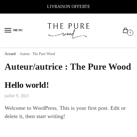
Sauter
Skip
LIVRAISON OFFERTE
à
to
la
content
navigation
MENU
0
Accueil
/
Auteur : The Pure Wood
Auteur/autrice :
The Pure Wood
Hello world!
juillet 9, 2021
Welcome to WordPress. This is your first post. Edit or
delete it, then start writing!