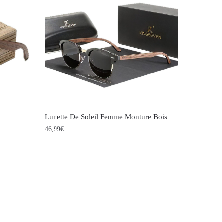
variations.
Les
options
peuvent
être
choisies
sur
la
Lunette De Soleil Femme Monture Bois
page
46,99
€
du
Ce
produit
produit
a
plusieurs
variations.
Les