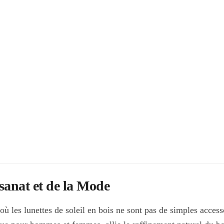
options
peuvent
être
choisies
sur
la
page
du
produit
sanat et de la Mode
 les lunettes de soleil en bois ne sont pas de simples access