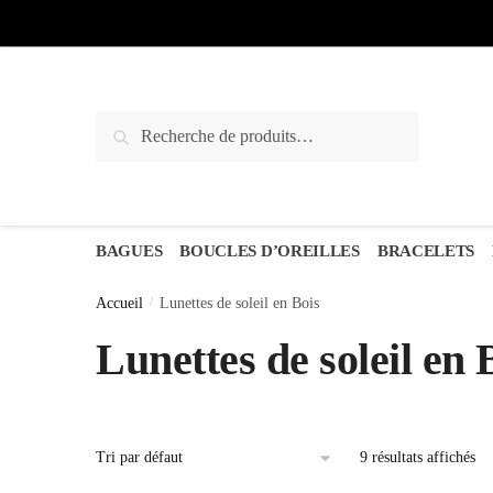
Sauter
Skip
à
to
la
content
navigation
Recherche
Recherche
pour :
BAGUES
BOUCLES D’OREILLES
BRACELETS
Accueil
/
Lunettes de soleil en Bois
Lunettes de soleil en 
9 résultats affichés