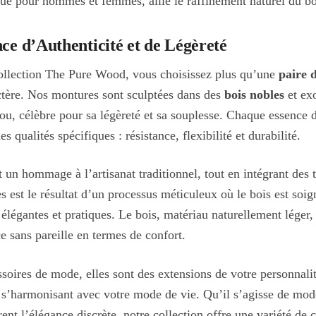
çue pour hommes et femmes, allie le raffinement naturel du boi
ce d’Authenticité et de Légèreté
ollection The Pure Wood, vous choisissez plus qu’une
paire d
actère. Nos montures sont sculptées dans des
bois nobles
et exo
bou, célèbre pour sa légèreté et sa souplesse. Chaque essence
qualités spécifiques : résistance, flexibilité et durabilité.
t un hommage à l’artisanat traditionnel, tout en intégrant de
 est le résultat d’un processus méticuleux où le bois est soi
 élégantes et pratiques. Le bois, matériau naturellement léger,
e sans pareille en termes de confort.
oires de mode, elles sont des extensions de votre personnalit
en s’harmonisant avec votre mode de vie. Qu’il s’agisse de mo
ent l’élégance discrète, notre collection offre une variété de