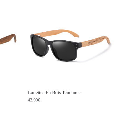
Lunettes En Bois Tendance
43,99
€
Ce
produit
a
plusieurs