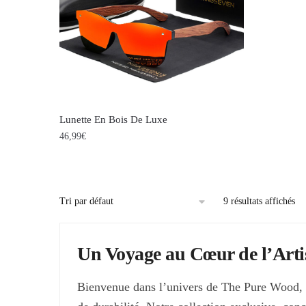
options
options
peuvent
peuvent
être
être
choisies
choisies
sur
sur
la
la
Lunette En Bois De Luxe
page
page
46,99
€
du
du
Ce
produit
produit
produit
a
9 résultats affichés
plusieurs
variations.
Un Voyage au Cœur de l’Arti
Les
options
Bienvenue dans l’univers de The Pure Wood, où
peuvent