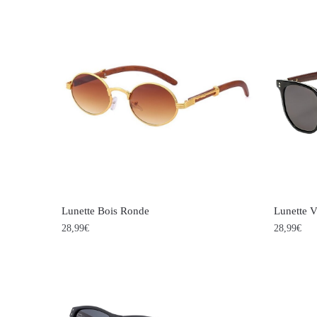
Lunette Bois Ronde
Lunette V
28,99
€
28,99
€
Ce
Ce
produit
produit
a
a
plusieurs
plusieur