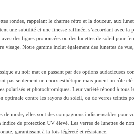
ttes rondes, rappelant le charme rétro et la douceur, aux lune
ent une subtilité et une finesse raffinée, s’accordant avec la
 avec des lignes prononcées ou des lunettes de soleil pour fe
otre visage. Notre gamme inclut également des lunettes de vue,
lassique au noir mat en passant par des options audacieuses co
ont pas seulement un choix esthétique mais jouent un rôle clé 
res polarisés et photochromiques. Leur variété répond à tous l
n optimale contre les rayons du soleil, ou de verres teintés pou
s de mode, elles sont des compagnons indispensables pour vos 
n indice de protection UV élevé. Les verres de lunettes de notr
ate, garantissant à la fois légèreté et résistance.