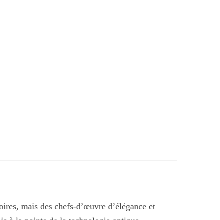
options
peuvent
être
choisies
sur
la
page
du
produit
oires, mais des chefs-d’œuvre d’élégance et