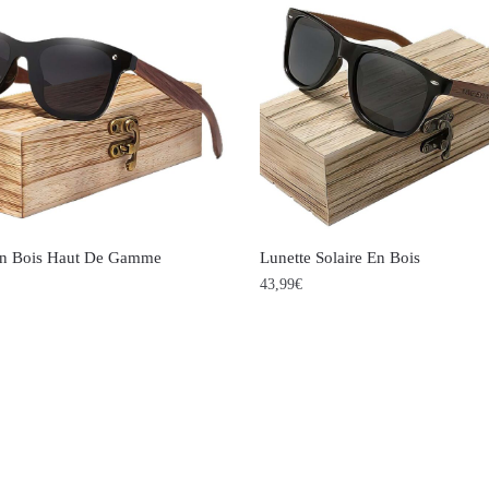
s.
variations.
Les
options
peuvent
être
choisies
sur
la
En Bois Haut De Gamme
Lunette Solaire En Bois
page
43,99
€
du
Ce
produit
produit
a
s
plusieurs
s.
variations.
Les