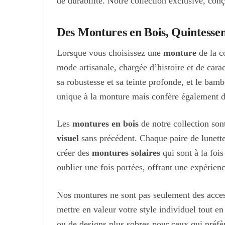
de durabilité. Notre collection exclusive, con
être
choisies
Des Montures en Bois, Quintessen
sur
Lorsque vous choisissez une
monture
de la c
la
mode artisanale, chargée d’histoire et de car
page
sa robustesse et sa teinte profonde, et le bam
du
unique à la monture mais confère également des 
produit
Les
montures en bois
de notre collection son
visuel
sans précédent. Chaque paire de lunettes
créer des
montures solaires
qui sont à la fois
oublier une fois portées, offrant une expérienc
Nos montures ne sont pas seulement des access
mettre en valeur votre style individuel tout 
ou de designs plus sobres pour ceux qui préfèr