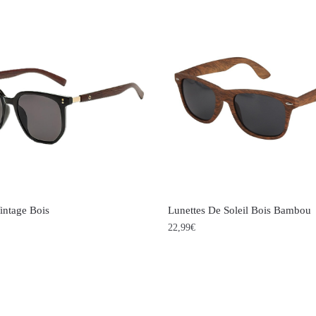
intage Bois
Lunettes De Soleil Bois Bambou
22,99
€
Ce
produit
a
s
plusieurs