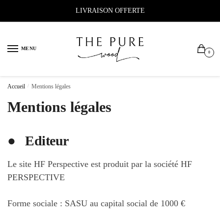
Sauter
Skip
LIVRAISON OFFERTE
à
to
la
content
navigation
MENU
0
Accueil
/
Mentions légales
Mentions légales
●
Editeur
Le site HF Perspective est produit par la société HF
PERSPECTIVE
Forme sociale : SASU au capital social de 1000 €