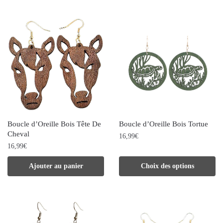
Boucle d’Oreille Bois Tête De
Boucle d’Oreille Bois Tortue
Cheval
16,99
€
16,99
€
Ce
Ajouter au panier
Choix des options
produit
a
plusieurs
variations.