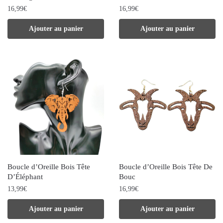
la
16,99
€
16,99
€
page
Ajouter au panier
Ajouter au panier
du
produit
Boucle d’Oreille Bois Tête
Boucle d’Oreille Bois Tête De
D’Éléphant
Bouc
13,99
€
16,99
€
Ajouter au panier
Ajouter au panier