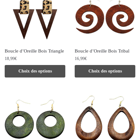
Les
options
peuvent
être
choisies
sur
Boucle d’Oreille Bois Triangle
Boucle d’Oreille Bois Tribal
la
18,99
€
16,99
€
page
Ce
Ce
Choix des options
Choix des options
du
produit
produit
produit
a
a
plusieurs
plusieurs
variations.
variations.
Les
Les
options
options
peuvent
peuvent