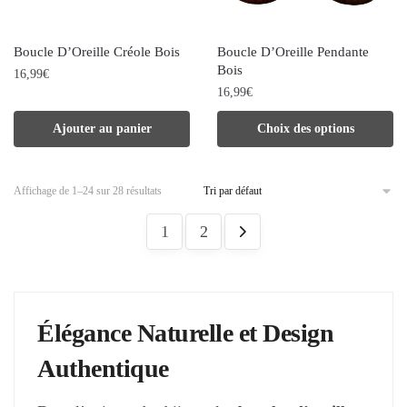
être
être
choisies
choisies
Boucle D’Oreille Créole Bois
Boucle D’Oreille Pendante
sur
sur
Bois
16,99
€
la
la
16,99
€
page
page
Ce
Ajouter au panier
Choix des options
du
du
produit
produit
produit
a
Affichage de 1–24 sur 28 résultats
plusieurs
variations.
1
2
Les
options
peuvent
Élégance Naturelle et Design
être
choisies
Authentique
sur