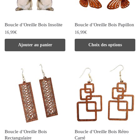
Boucle d’Oreille Bois Insolite
Boucle d’Oreille Bois Papillon
16,99
€
16,99
€
Ce
Ajouter au panier
Choix des options
produit
a
plusieurs
variations.
Les
options
peuvent
être
choisies
Boucle d’Oreille Bois
Boucle d’Oreille Bois Rétro
sur
Rectangulaire
Carré