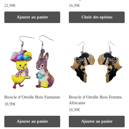
la
la
22,99
€
16,99
€
page
page
Ce
Ajouter au panier
Choix des options
du
du
produit
produit
produit
a
plusieurs
variations.
Les
options
peuvent
être
choisies
Boucle d’Oreille Bois Fantaisie
Boucle d’Oreille Bois Femme
sur
Africaine
18,99
€
la
16,99
€
page
Ajouter au panier
Ajouter au panier
du