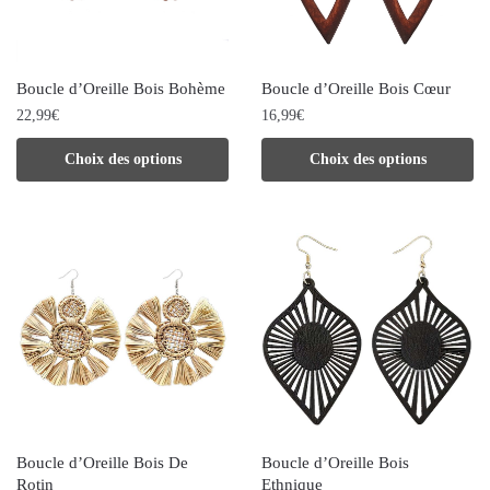
Boucle d’Oreille Bois Bohème
Boucle d’Oreille Bois Cœur
22,99
€
16,99
€
Ce
Ce
Choix des options
Choix des options
produit
produit
a
a
plusieurs
plusieurs
variations.
variations.
Les
Les
options
options
peuvent
peuvent
être
être
choisies
choisies
Boucle d’Oreille Bois De
Boucle d’Oreille Bois
sur
sur
Rotin
Ethnique