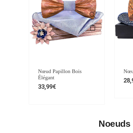
Nœud Papillon Bois
Nœud
Élégant
28,
33,99
€
Noeuds P