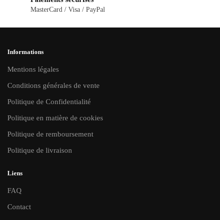
produit
produit
MasterCard / Visa / PayPal
Informations
Mentions légales
Conditions générales de vente
Politique de Confidentialité
Politique en matière de cookies
Politique de remboursement
Politique de livraison
Liens
FAQ
Contact