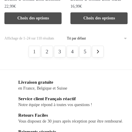
22,99
€
16,99
€
Ce
Ce
Choix des options
Choix des options
produit
produit
a
a
Affichage de 1–24 sur 110 résultats
plusieurs
plusieurs
variations.
variations.
1
2
3
4
5
Les
Les
options
options
peuvent
peuvent
Livraison gratuite
être
être
en France, Belgique et Suisse
choisies
choisies
Service client Français réactif
sur
sur
Notre équipe répond à toutes vos questions !
la
la
Retours Faciles
page
page
Vous disposez de 30 jours après réception pour être remboursé.
du
du
Paiements sécurisés