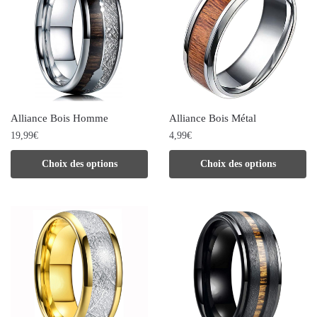
Alliance Bois Homme
Alliance Bois Métal
19,99
€
4,99
€
Ce
Ce
Choix des options
Choix des options
produit
produit
a
a
plusieurs
plusieurs
variations.
variations.
Les
Les
options
options
peuvent
peuvent