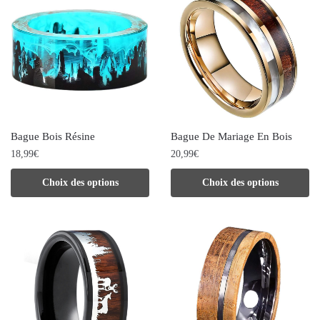
variations.
variations.
Les
Les
options
options
peuvent
peuvent
être
être
choisies
choisies
Bague Bois Résine
Bague De Mariage En Bois
sur
sur
18,99
€
20,99
€
la
la
Ce
Ce
Choix des options
Choix des options
page
page
produit
produit
du
du
a
a
produit
produit
plusieurs
plusieurs
variations.
variations.
Les
Les
options
options