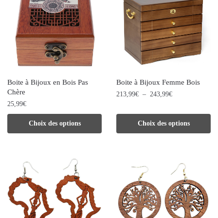
variations.
Les
options
peuvent
être
choisies
Boite à Bijoux en Bois Pas
Boite à Bijoux Femme Bois
sur
Chère
Plage
213,99
€
–
243,99
€
la
25,99
€
de
Ce
page
prix :
Ce
Choix des options
Choix des options
produit
213,99€
du
produit
à
a
produit
243,99€
a
plusieurs
plusieurs
variations.
variations.
Les
Les
options
options
peuvent