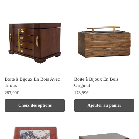
produit
produit
Boite à Bijoux En Bois Avec
Boite à Bijoux En Bois
Tiroirs
Original
283,99
€
178,99
€
Ce
Choix des options
Ajouter au panier
produit
a
plusieurs