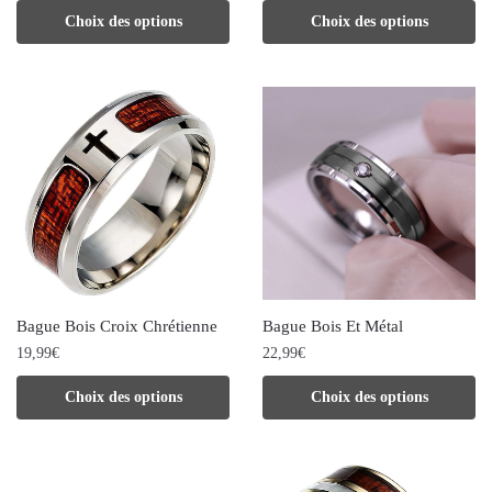
Ce
Ce
Choix des options
Choix des options
page
page
produit
produit
du
du
a
a
produit
produit
plusieurs
plusieurs
variations.
variations.
Les
Les
options
options
peuvent
peuvent
être
être
choisies
choisies
Bague Bois Croix Chrétienne
Bague Bois Et Métal
sur
sur
19,99
€
22,99
€
la
la
Ce
Ce
Choix des options
Choix des options
page
page
produit
produit
du
du
a
a
produit
produit
plusieurs
plusieurs