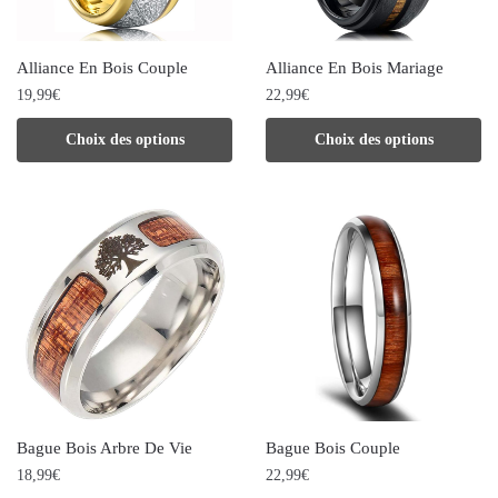
être
être
choisies
choisies
Alliance En Bois Couple
Alliance En Bois Mariage
sur
sur
19,99
€
22,99
€
la
la
Ce
Ce
Choix des options
Choix des options
page
page
produit
produit
du
du
a
a
produit
produit
plusieurs
plusieurs
variations.
variations.
Les
Les
options
options
peuvent
peuvent
être
être
choisies
choisies
Bague Bois Arbre De Vie
Bague Bois Couple
sur
sur
18,99
€
22,99
€
la
la