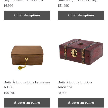
sur
la
16,99
€
151,99
€
la
page
Ce
Ce
Choix des options
Choix des options
page
du
produit
produit
du
produit
a
a
produit
plusieurs
plusieurs
variations.
variations.
Les
Les
options
options
peuvent
peuvent
être
être
choisies
choisies
Boite À Bijoux Bois Fermeture
Boite à Bijoux En Bois
sur
sur
À Clé
Ancienne
la
la
158,99
€
28,99
€
page
page
Ajouter au panier
Ajouter au panier
du
du