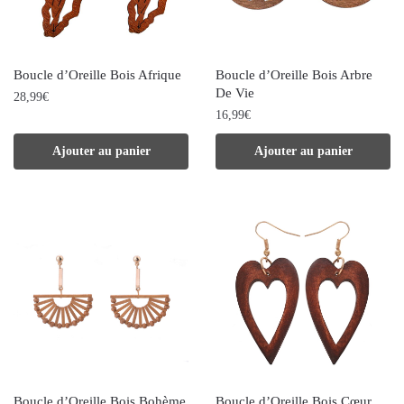
peuvent
être
être
choisies
choisies
sur
Boucle d’Oreille Bois Afrique
Boucle d’Oreille Bois Arbre
sur
la
De Vie
28,99
€
la
page
16,99
€
page
du
Ajouter au panier
Ajouter au panier
du
produit
produit
Boucle d’Oreille Bois Bohème
Boucle d’Oreille Bois Cœur