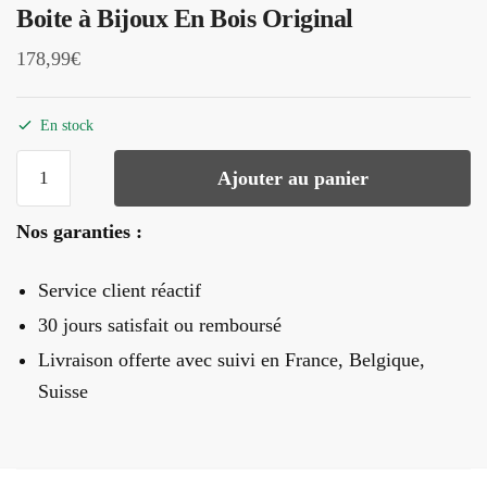
Boite à Bijoux En Bois Original
178,99
€
En stock
quantité
Ajouter au panier
de
Boite
Nos garanties :
à
Bijoux
Service client réactif
En
Bois
30 jours satisfait ou remboursé
Original
Livraison offerte
avec suivi en France, Belgique,
Suisse