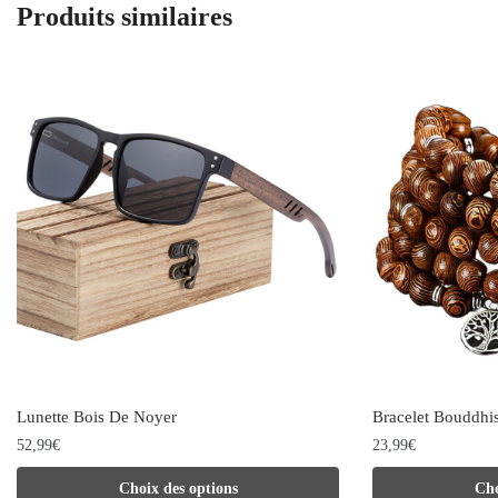
Produits similaires
Lunette Bois De Noyer
Bracelet Bouddhis
52,99
€
23,99
€
Ce
Ce
Choix des options
Cho