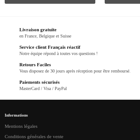
produit
produit
a
a
plusieurs
plusieurs
Livraison gratuite
variations.
variations.
en France, Belgique et Suisse
Les
Les
Service client Français réactif
options
options
Notre équipe répond à toutes vos questions !
peuvent
peuvent
Retours Faciles
être
être
Vous disposez de 30 jours après réception pour être remboursé.
choisies
choisies
Paiements sécurisés
sur
sur
MasterCard / Visa / PayPal
la
la
page
page
du
du
Informations
produit
produit
Mentions légales
Conditions générales de vente