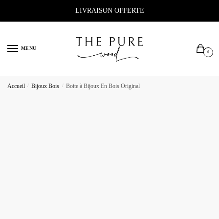
Sauter
Skip
LIVRAISON OFFERTE
à
to
la
content
navigation
MENU
0
Accueil
/
Bijoux Bois
/
Boite à Bijoux En Bois Original