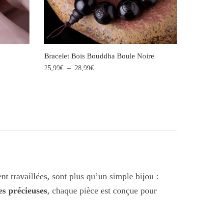
être
choisies
sur
la
Bracelet Bois Bouddha Boule Noire
page
Plage
25,99
€
–
28,99
€
de
du
Ce
prix :
produit
produit
25,99€
à
a
28,99€
plusieurs
variations.
Les
options
 travaillées, sont plus qu’un simple bijou :
peuvent
es précieuses
, chaque pièce est conçue pour
être
choisies