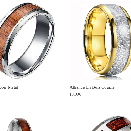
Bois Métal
Alliance En Bois Couple
19,99
€
Ce
produit
a
s
plusieurs