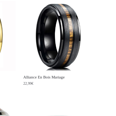
Alliance En Bois Mariage
22,99
€
Ce
produit
a
plusieurs