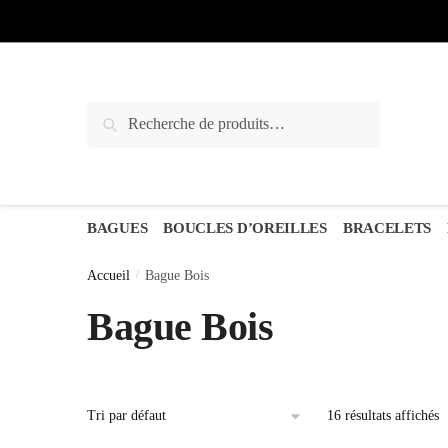
Sauter
Skip
à
to
la
content
navigation
Recherche
Recherche
pour :
BAGUES
BOUCLES D’OREILLES
BRACELETS
Accueil
/
Bague Bois
Bague Bois
16 résultats affichés