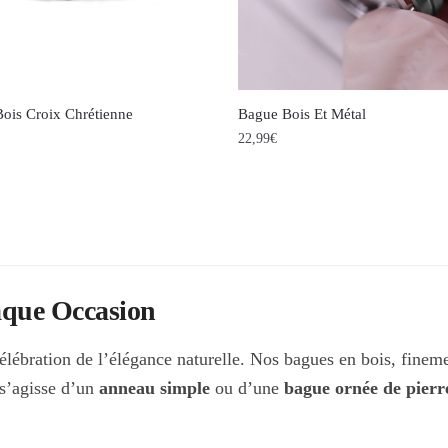
être
choisies
sur
la
Bois Croix Chrétienne
Bague Bois Et Métal
page
22,99
€
du
Ce
produit
produit
a
s
plusieurs
s.
variations.
aque Occasion
Les
options
bration de l’élégance naturelle. Nos bagues en bois, finement
peuvent
l s’agisse d’un
anneau simple
ou d’une
bague ornée de pierr
être
choisies