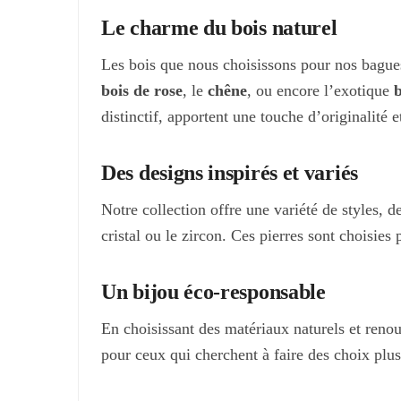
sur
sur
Le charme du bois naturel
la
la
Les bois que nous choisissons pour nos bagues
page
page
bois de rose
, le
chêne
, ou encore l’exotique
b
du
du
distinctif, apportent une touche d’originalité 
produit
produit
Des designs inspirés et variés
Notre collection offre une variété de styles, d
cristal ou le zircon. Ces pierres sont choisie
Un bijou éco-responsable
En choisissant des matériaux naturels et ren
pour ceux qui cherchent à faire des choix plus 