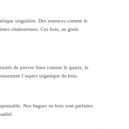
sur
la
thétique singulière. Des essences comme le
page
teintes chaleureuses. Ces bois, au grain
du
produit
crustés de pierres fines comme le quartz, le
nieusement l’aspect organique du bois.
ponsable. Nos bagues en bois sont parfaites
ualité.