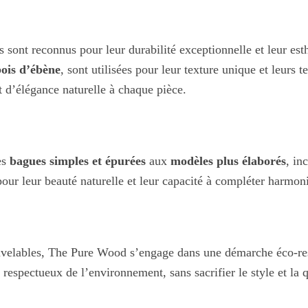
sur
la
 sont reconnus pour leur durabilité exceptionnelle et leur es
page
ois d’ébène
, sont utilisées pour leur texture unique et leurs 
du
et d’élégance naturelle à chaque pièce.
produit
es
bagues simples et épurées
aux
modèles plus élaborés
, in
s pour leur beauté naturelle et leur capacité à compléter harmo
ouvelables, The Pure Wood s’engage dans une démarche éco-res
respectueux de l’environnement, sans sacrifier le style et la q