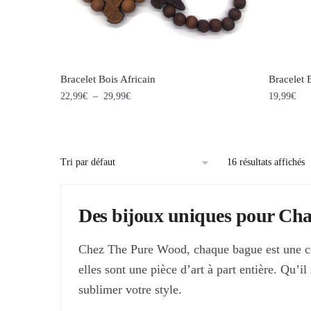
être
être
choisies
choisies
sur
sur
la
la
Bracelet Bois Africain
Bracelet 
page
page
Plage
22,99
€
–
29,99
€
19,99
€
de
du
du
Ce
Ce
prix :
produit
produit
produit
produit
22,99€
à
a
a
16 résultats affichés
29,99€
plusieurs
plusieur
variations.
variation
Des bijoux uniques pour Ch
Les
Les
options
options
Chez The Pure Wood, chaque bague est une célé
peuvent
peuvent
elles sont une pièce d’art à part entière. Qu’i
être
être
sublimer votre style.
choisies
choisies