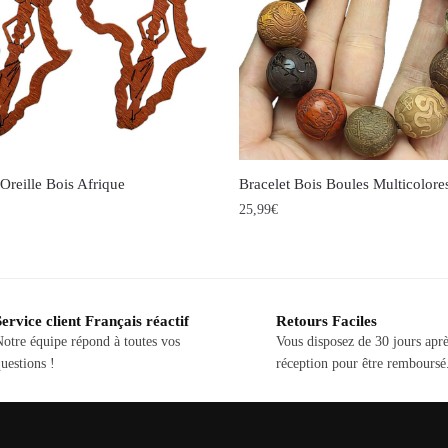
Oreille Bois Afrique
Bracelet Bois Boules Multicolore
25,99
€
Ce
produit
a
Service client Français réactif
Retours Faciles
plusieurs
Notre équipe répond à toutes vos
Vous disposez de 30 jours apr
variations.
uestions !
réception pour être remboursé
Les
options