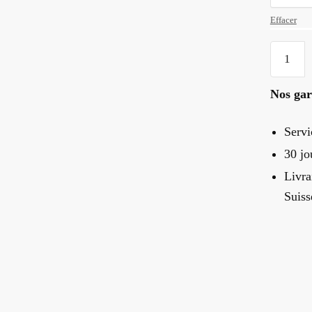
Effacer
quantité
de
Bague
Nos gar
Bois
Arbre
Servi
De
30 jo
Vie
Livra
Suiss