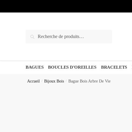
Sauter
Skip
à
to
la
content
navigation
Recherche
Recherche
pour :
BAGUES
BOUCLES D’OREILLES
BRACELETS
Accueil
/
Bijoux Bois
/
Bague Bois Arbre De Vie