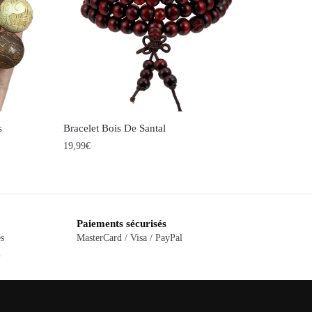
s
Bracelet Bois De Santal
19,99
€
Ce
produit
a
Paiements sécurisés
plusieurs
ès
MasterCard / Visa / PayPal
variations.
.
Les
options