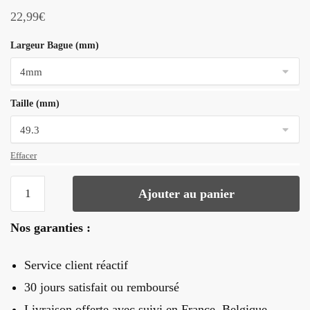
22,99
€
Largeur Bague (mm)
Taille (mm)
Effacer
quantité
Ajouter au panier
de
Bague
Nos garanties :
Bois
Couple
Service client réactif
30 jours satisfait ou remboursé
Livraison offerte
avec suivi en France, Belgique,