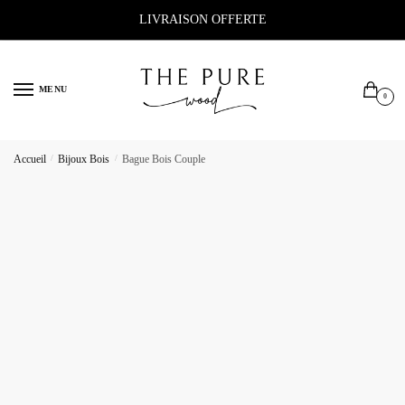
Sauter
Skip
LIVRAISON OFFERTE
à
to
la
content
navigation
MENU
0
Accueil
/
Bijoux Bois
/
Bague Bois Couple