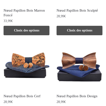
choisies
choisies
Nœud Papillon Bois Marron
Nœud Papillon Bois Sculpté
sur
sur
Foncé
28,99
€
la
la
33,99
€
Ce
page
page
Ce
Choix des options
Choix des options
produit
du
du
produit
a
produit
produit
a
plusieurs
plusieurs
variations.
variations.
Les
Les
options
options
peuvent
peuvent
être
être
choisies
choisies
sur
Nœud Papillon Bois Cerf
Nœud Papillon Bois Design
sur
la
28,99
€
28,99
€
la