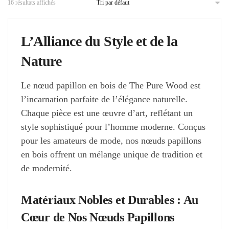
plusieurs
16 résultats affichés
plusieurs
variations.
variations.
Les
L’Alliance du Style et de la
Les
options
options
Nature
peuvent
peuvent
être
être
Le nœud papillon en bois de The Pure Wood est
choisies
l’incarnation parfaite de l’élégance naturelle.
choisies
sur
Chaque pièce est une œuvre d’art, reflétant un
sur
la
style sophistiqué pour l’homme moderne. Conçus
la
page
pour les amateurs de mode, nos nœuds papillons
page
du
en bois offrent un mélange unique de tradition et
du
produit
de modernité.
produit
Matériaux Nobles et Durables : Au
Cœur de Nos Nœuds Papillons