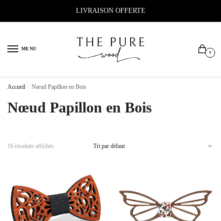
Sauter
Skip
LIVRAISON OFFERTE
à
to
la
content
navigation
MENU
0
Accueil
/
Nœud Papillon en Bois
Nœud Papillon en Bois
16 résultats affichés