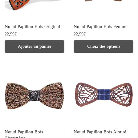
Nœud Papillon Bois Original
Nœud Papillon Bois Femme
22,99
€
22,99
€
Ce
Ajouter au panier
Choix des options
produit
a
plusieurs
variations.
Les
options
peuvent
être
choisies
Nœud Papillon Bois
Nœud Papillon Bois Ajouré
sur