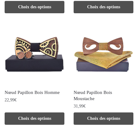
page
Ce
Ce
Choix des options
Choix des options
page
du
produit
produit
du
produit
a
a
produit
plusieurs
plusieurs
variations.
variations.
Les
Les
options
options
peuvent
peuvent
être
être
choisies
choisies
Nœud Papillon Bois Homme
Nœud Papillon Bois
sur
sur
Moustache
22,99
€
la
la
31,99
€
Ce
page
page
Ce
Choix des options
Choix des options
produit
du
du
produit
a
produit
produit
a