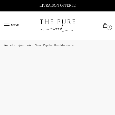
Sauter
Skip
LIVRAISON OFFERTE
à
to
la
content
navigation
MENU
0
Accueil
/
Bijoux Bois
/
Nœud Papillon Bois Moustache