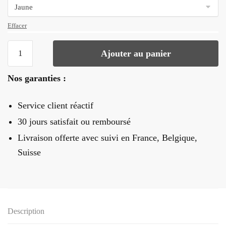
Effacer
quantité
Ajouter au panier
de
Nœud
Nos garanties :
Papillon
Bois
Service client réactif
Moustache
30 jours satisfait ou remboursé
Livraison offerte
avec suivi en France, Belgique,
Suisse
Description