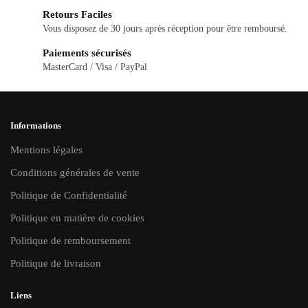
peuvent
peuvent
Retours Faciles
être
être
Vous disposez de 30 jours après réception pour être remboursé.
choisies
choisies
Paiements sécurisés
sur
sur
MasterCard / Visa / PayPal
la
la
page
page
du
du
Informations
produit
produit
Mentions légales
Conditions générales de vente
Politique de Confidentialité
Politique en matière de cookies
Politique de remboursement
Politique de livraison
Liens