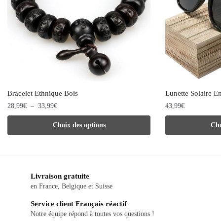
Bracelet Ethnique Bois
Lunette Solaire E
Plage
28,99
€
–
33,99
€
43,99
€
de
Ce
Ce
Choix des options
Cho
prix :
produit
produit
28,99€
à
a
a
33,99€
plusieurs
plusieurs
Livraison gratuite
variations.
variations.
en France, Belgique et Suisse
Les
Les
Service client Français réactif
options
options
Notre équipe répond à toutes vos questions !