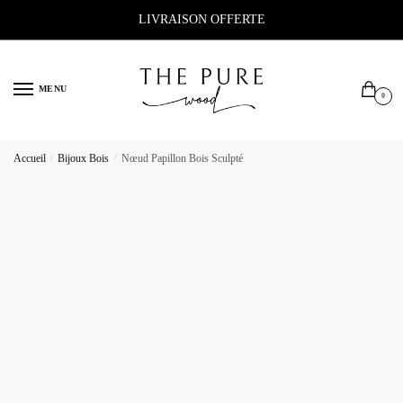
Sauter
Skip
LIVRAISON OFFERTE
à
to
la
content
navigation
MENU
0
Accueil
/
Bijoux Bois
/
Nœud Papillon Bois Sculpté