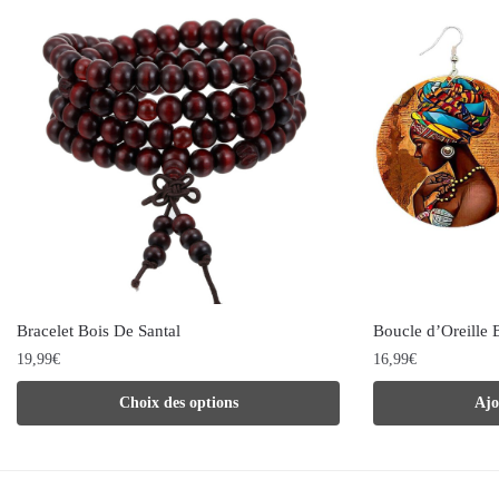
Bracelet Bois De Santal
Boucle d’Oreille
19,99
€
16,99
€
Ce
Choix des options
Ajo
produit
a
plusieurs