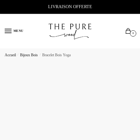
Sauter
Skip
LIVRAISON OFFERTE
à
to
la
content
navigation
MENU
0
Accueil
/
Bijoux Bois
/
Bracelet Bois Yoga