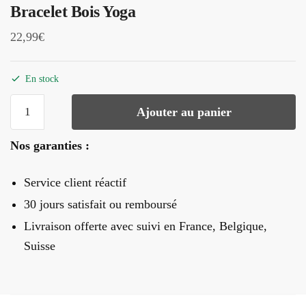
Bracelet Bois Yoga
22,99
€
En stock
quantité
Ajouter au panier
de
Bracelet
Nos garanties :
Bois
Yoga
Service client réactif
30 jours satisfait ou remboursé
Livraison offerte
avec suivi en France, Belgique,
Suisse