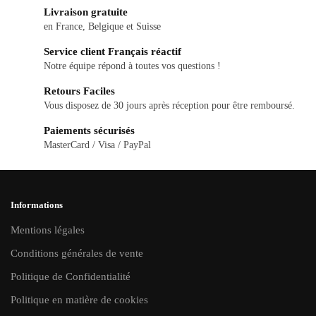
Livraison gratuite
variations.
en France, Belgique et Suisse
Les
Service client Français réactif
options
Notre équipe répond à toutes vos questions !
peuvent
Retours Faciles
être
Vous disposez de 30 jours après réception pour être remboursé.
choisies
Paiements sécurisés
sur
MasterCard / Visa / PayPal
la
page
du
Informations
produit
Mentions légales
Conditions générales de vente
Politique de Confidentialité
Politique en matière de cookies