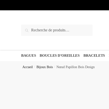
Sauter
Skip
à
to
la
content
navigation
Recherche
Recherche
pour :
BAGUES
BOUCLES D’OREILLES
BRACELETS
Accueil
/
Bijoux Bois
/
Nœud Papillon Bois Design