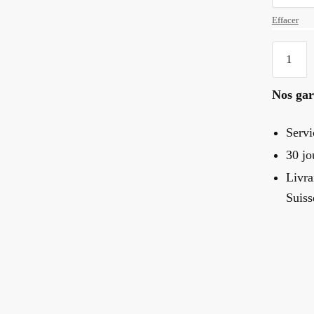
Effacer
quantité
de
Nœud
Nos gar
Papillon
Bois
Servi
Design
30 jo
Livra
Suiss