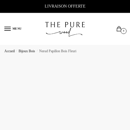
Sauter
Skip
LIVRAISON OFFERTE
à
to
la
content
navigation
MENU
0
Accueil
/
Bijoux Bois
/
Nœud Papillon Bois Fleuri