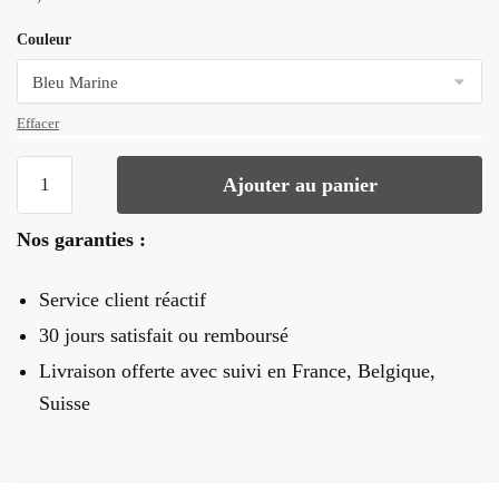
Couleur
Effacer
quantité
Ajouter au panier
de
Nœud
Nos garanties :
Papillon
Bois
Service client réactif
Fleuri
30 jours satisfait ou remboursé
Livraison offerte
avec suivi en France, Belgique,
Suisse