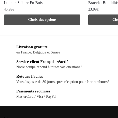
Lunette Solaire En Bois
Bracelet Bouddhis
43,99
€
23,99
€
Ce
Ce
Choix des options
Cho
produit
produit
a
a
plusieurs
plusieurs
Livraison gratuite
variations.
variations.
en France, Belgique et Suisse
Les
Les
Service client Français réactif
options
options
Notre équipe répond à toutes vos questions !
peuvent
peuvent
Retours Faciles
être
être
Vous disposez de 30 jours après réception pour être remboursé.
choisies
choisies
Paiements sécurisés
sur
sur
MasterCard / Visa / PayPal
la
la
page
page