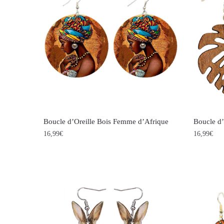
plusieur
variation
Les
options
peuvent
être
choisies
sur
la
Boucle d’Oreille Bois Femme d’Afrique
Boucle d’
page
16,99
€
16,99
€
du
produit