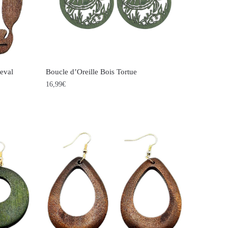
heval
Boucle d’Oreille Bois Tortue
16,99
€
Ce
produit
a
plusieurs
variations.
Les
options
peuvent
être