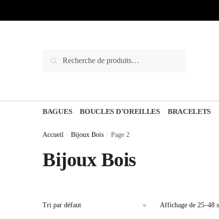
Sauter
Skip
à
to
la
content
navigation
Recherche
Recherche
pour :
BAGUES
BOUCLES D’OREILLES
BRACELETS
Accueil
/
Bijoux Bois
/
Page 2
Bijoux Bois
Affichage de 25–48 su