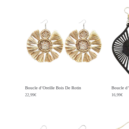
Boucle d’Oreille Bois De Rotin
Boucle d’
22,99
€
16,99
€
Ce
produit
a