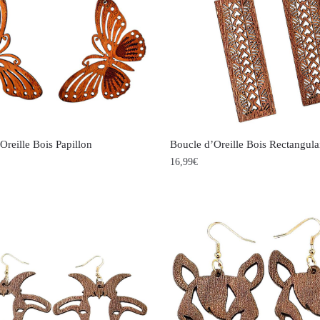
Oreille Bois Papillon
Boucle d’Oreille Bois Rectangula
16,99
€
s
s.