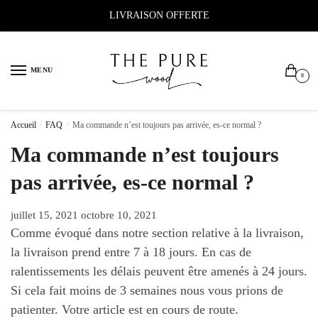
Sauter
Skip
LIVRAISON OFFERTE
à
to
la
content
navigation
MENU
0
Accueil
/
FAQ
/
Ma commande n’est toujours pas arrivée, es-ce normal ?
Ma commande n’est toujours
pas arrivée, es-ce normal ?
juillet 15, 2021
octobre 10, 2021
Comme évoqué dans notre section relative à la livraison,
la livraison prend entre 7 à 18 jours. En cas de
ralentissements les délais peuvent être amenés à 24 jours.
Si cela fait moins de 3 semaines nous vous prions de
patienter. Votre article est en cours de route.