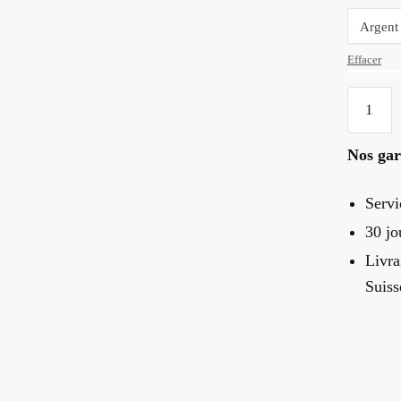
Effacer
quantité
de
Montre
Nos gar
Bois
Et
Servi
Cuir
30 jo
Homme
Livra
Suiss