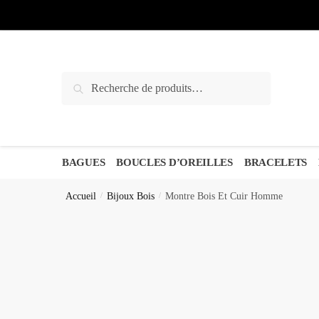
Sauter
Skip
à
to
la
content
navigation
Recherche
Recherche
pour :
BAGUES
BOUCLES D’OREILLES
BRACELETS
Accueil
/
Bijoux Bois
/
Montre Bois Et Cuir Homme