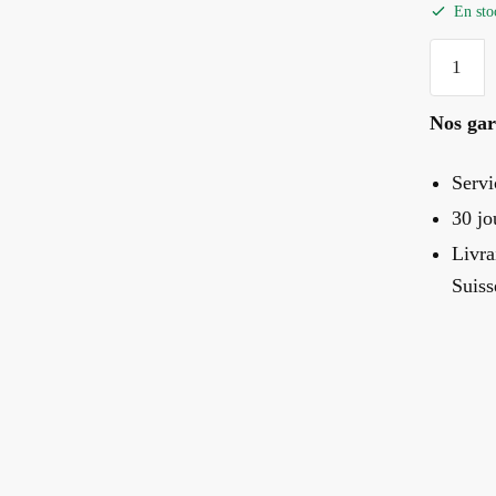
En sto
quantité
de
Montre
Nos gar
En
Bois
Servi
Arbre
30 jo
De
Vie
Livra
Suiss