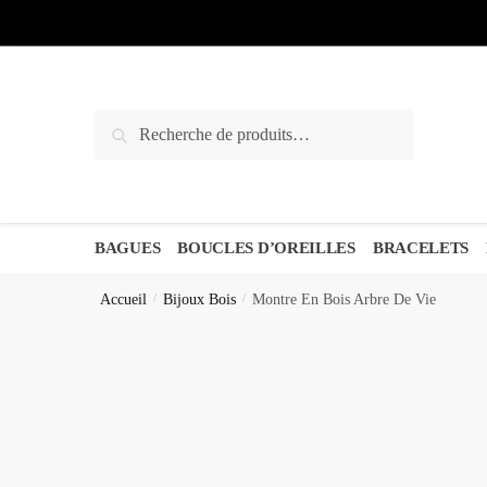
Sauter
Skip
à
to
la
content
navigation
Recherche
Recherche
pour :
BAGUES
BOUCLES D’OREILLES
BRACELETS
Accueil
/
Bijoux Bois
/
Montre En Bois Arbre De Vie