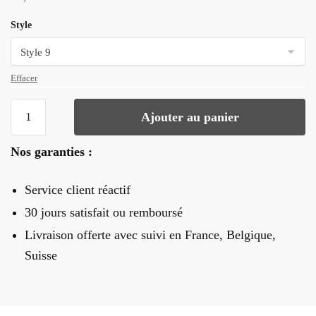
Style
Effacer
quantité
Ajouter au panier
de
Petite
Nos garanties :
Boucle
D'Oreille
Service client réactif
Bois
Femme
30 jours satisfait ou remboursé
Livraison offerte
avec suivi en France, Belgique,
Suisse