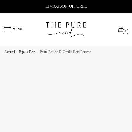
Sauter
Skip
LIVRAISON OFFERTE
à
to
la
content
navigation
MENU
0
Accueil
/
Bijoux Bois
/
Petite Boucle D’Oreille Bois Femme