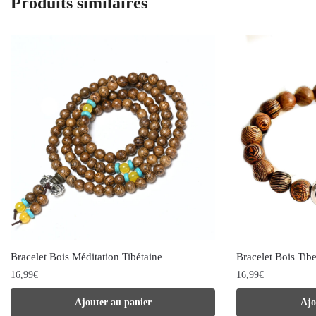
Produits similaires
Bracelet Bois Méditation Tibétaine
Bracelet Bois Tibe
16,99
€
16,99
€
Ajouter au panier
Ajo