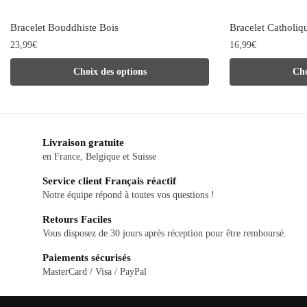
Bracelet Bouddhiste Bois
Bracelet Catholiq
23,99
€
16,99
€
Ce
Ce
Choix des options
Cho
produit
produit
a
a
plusieurs
plusieurs
Livraison gratuite
variations.
variations.
en France, Belgique et Suisse
Les
Les
Service client Français réactif
options
options
Notre équipe répond à toutes vos questions !
peuvent
peuvent
Retours Faciles
être
être
Vous disposez de 30 jours après réception pour être remboursé.
choisies
choisies
Paiements sécurisés
sur
sur
MasterCard / Visa / PayPal
la
la