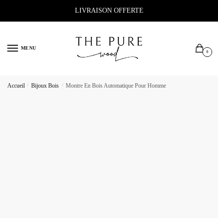
Sauter
Skip
LIVRAISON OFFERTE
à
to
la
content
navigation
MENU
0
Accueil
/
Bijoux Bois
/
Montre En Bois Automatique Pour Homme