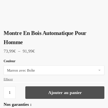
Montre En Bois Automatique Pour
Homme
Plage
73,99
€
–
91,99
€
de
Couleur
prix :
73,99€
à
Effacer
91,99€
quantité
Ajouter au panier
de
Montre
Nos garanties :
En